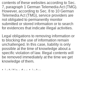
contents of these websites according to Sec.
7, paragraph 1 German Telemedia Act (TMG).
However, according to Sec. 8 to 10 German
Telemedia Act (TMG), service providers are
not obligated to permanently monitor
submitted or stored information or to search
for evidences that indicate illegal activities.
Legal obligations to removing information or
to blocking the use of information remain
unchallenged. In this case, liability is only
possible at the time of knowledge about a
specific violation of law. Illegal contents will
be removed immediately at the time we get
knowledge of them.
Liability for Links
Our offer includes links to external third party
websites. We have no influence on the
contents of those websites, therefore we
cannot guarantee for those contents.
Providers or administrators of linked websites
are always responsible for their own contents.